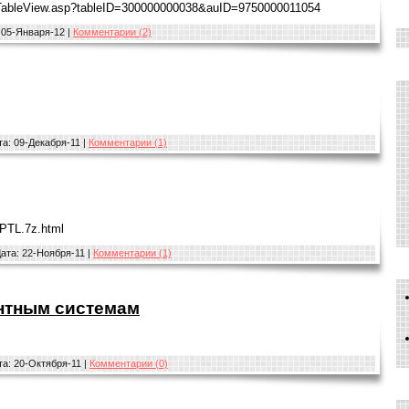
/TableView.asp?tableID=300000000038&auID=9750000011054
05-Января-12
|
Комментарии (2)
та:
09-Декабря-11
|
Комментарии (1)
FPTL.7z.html
ата:
22-Ноября-11
|
Комментарии (1)
ентным системам
та:
20-Октября-11
|
Комментарии (0)