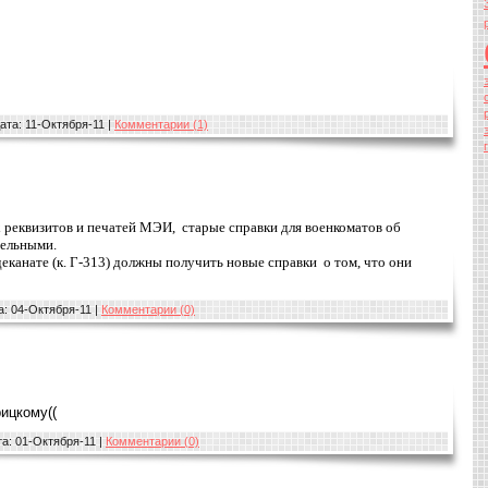
ата:
11-Октября-11
|
Комментарии (1)
 реквизитов и печатей МЭИ, старые справки для военкоматов об
тельными.
еканате (к. Г-313) должны получить новые справки о том, что они
а:
04-Октября-11
|
Комментарии (0)
рицкому((
та:
01-Октября-11
|
Комментарии (0)