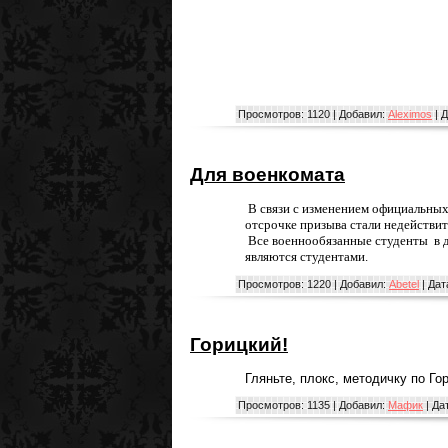
Просмотров:
1120
|
Добавил:
Aleximos
|
Д
Для военкомата
В связи с изменением официальных
отсрочке призыва стали недействи
В
се военнообязанные студенты в д
являются студентами.
Просмотров:
1220
|
Добавил:
Abetel
|
Дат
Горицкий!
Гляньте, плокс, методичку по Го
Просмотров:
1135
|
Добавил:
Мафик
|
Да