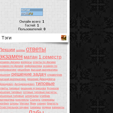
Онлайн всего:
1
Гостей:
1
Пользователей:
0
Тэги
ответы
Лекции
шопры
экзамен
матан
1 семестр
экзамен физика
вопросы
ответы по физике
экзамен по физике
информатика
экзамен по
информатике
решебник
высшая математика
решение задач
решения
справочник
высшая математика.
решение Демидовича
типовые
Демидович
Антидемидович
ответы типовые
решение кузнецова
Кузнецов
решение типовых
готовые типовые расчеты.
решенные типовые
шпоргалки
учебник
математика
конспекты
Скачать
семинары
матфиз
шпоры
Иегова
Ярик
сканер
благость
Огнестрельное оружие
товарищ
родина
варианты
Лабы