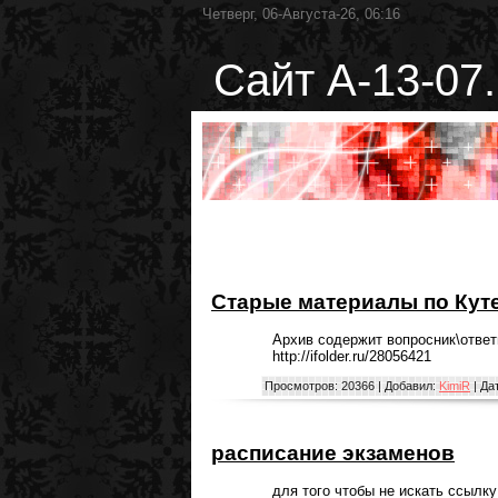
Четверг, 06-Августа-26, 06:16
Сайт А-13-07.
Старые материалы по Куте
Архив содержит вопросник\ответн
http://ifolder.ru/28056421
Просмотров:
20366
|
Добавил:
KimiR
|
Да
расписание экзаменов
для того чтобы не искать ссылку