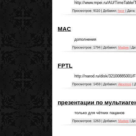
http://www.mpei.ru/AU/TimeTable
Просмотров:
9110
|
Добавил:
hxor
|
Дата:
МАС
дополнения
Просмотров:
1794
|
Добавил:
Мафик
|
Да
FPTL
http://narod.ru/disk/32100885001/
Просмотров:
1459
|
Добавил:
Aleximos
|
Д
презентации по мультиаг
только для чётких пацанов
Просмотров:
1263
|
Добавил:
Мафик
|
Да