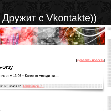
 Дружит с Vkontakte))
[
Добавить новость
]
-Эгзу
ик от А-13-06 + Какие-то методички....
та:
12-Января-12
|
Комментарии (0)
: