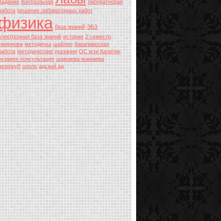
Задание
Контрольная
лаборатнорая
работа
решение лабораторных работ
физика
база знаний
ЭБЗ
электронная база знаний
история
2 семестр
смирнова
методичка
шаблон
бакалаврская
работа
методические указания
ОС мэи Калитин
экзамен консультация
шамаева-мамаева
гиперкуб
ололо
адский ад