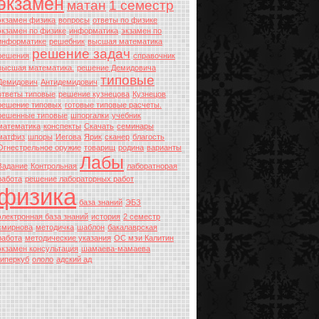
экзамен
матан
1 семестр
экзамен физика
вопросы
ответы по физике
экзамен по физике
информатика
экзамен по
информатике
решебник
высшая математика
решение задач
решения
справочник
высшая математика.
решение Демидовича
типовые
Демидович
Антидемидович
ответы типовые
решение кузнецова
Кузнецов
решение типовых
готовые типовые расчеты.
решенные типовые
шпоргалки
учебник
математика
конспекты
Скачать
семинары
матфиз
шпоры
Иегова
Ярик
сканер
благость
Огнестрельное оружие
товарищ
родина
варианты
Лабы
Задание
Контрольная
лаборатнорая
работа
решение лабораторных работ
физика
база знаний
ЭБЗ
электронная база знаний
история
2 семестр
смирнова
методичка
шаблон
бакалаврская
работа
методические указания
ОС мэи Калитин
экзамен консультация
шамаева-мамаева
гиперкуб
ололо
адский ад