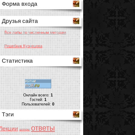
Форма входа
Друзья сайта
Все лабы по численным методам
Решебник Кузнецова
Статистика
Онлайн всего:
1
Гостей:
1
Пользователей:
0
Тэги
ответы
Лекции
шопры