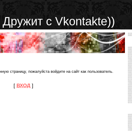
 Дружит с Vkontakte))
ную страницу, пожалуйста войдите на сайт как пользователь.
[
ВХОД
]