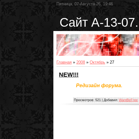
Пятница, 07-Августа-26, 19:46
Сайт А-13-07.
Главная
»
2008
»
Октябрь
»
27
NEW!!!
Редизайн форума.
Чита
Просмотров:
521
|
Добавил:
WantBeFree