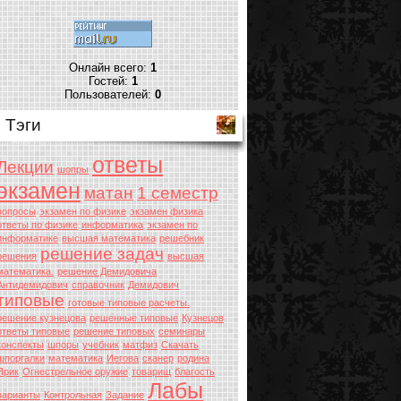
Онлайн всего:
1
Гостей:
1
Пользователей:
0
Тэги
ответы
Лекции
шопры
экзамен
матан
1 семестр
вопросы
экзамен по физике
экзамен физика
ответы по физике
информатика
экзамен по
информатике
высшая математика
решебник
решение задач
решения
высшая
математика.
решение Демидовича
Антидемидович
справочник
Демидович
типовые
готовые типовые расчеты.
решение кузнецова
решенные типовые
Кузнецов
ответы типовые
решение типовых
семинары
конспекты
шпоры
учебник
матфиз
Скачать
шпоргалки
математика
Иегова
сканер
родина
Ярик
Огнестрельное оружие
товарищ
благость
Лабы
варианты
Контрольная
Задание