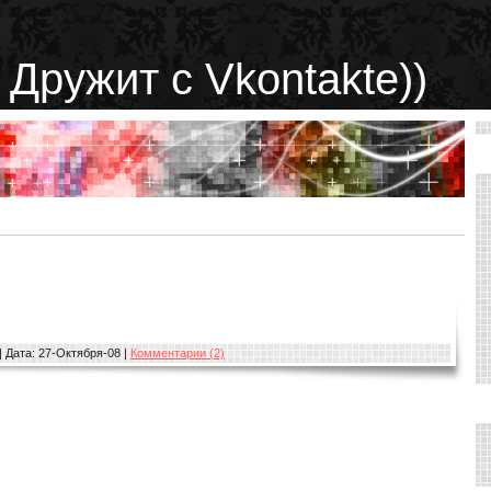
 Дружит с Vkontakte))
ть дальше>>
|
Дата:
27-Октября-08
|
Комментарии (2)