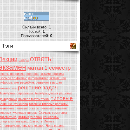
Онлайн всего:
1
Гостей:
1
Пользователей:
0
Тэги
ответы
Лекции
шопры
экзамен
матан
1 семестр
ответы по физике
вопросы
экзамен физика
экзамен по физике
информатика
экзамен по
информатике
решебник
решения
высшая
решение задач
математика
Демидович
справочник
Антидемидович
решение
типовые
Демидовича
высшая математика.
решение кузнецова
готовые типовые расчеты.
решенные типовые
ответы типовые
решение
типовых
Кузнецов
шпоры
Скачать
семинары
математика
матфиз
учебник
конспекты
шпоргалки
товарищ
благость
Иегова
Огнестрельное оружие
сканер
Ярик
родина