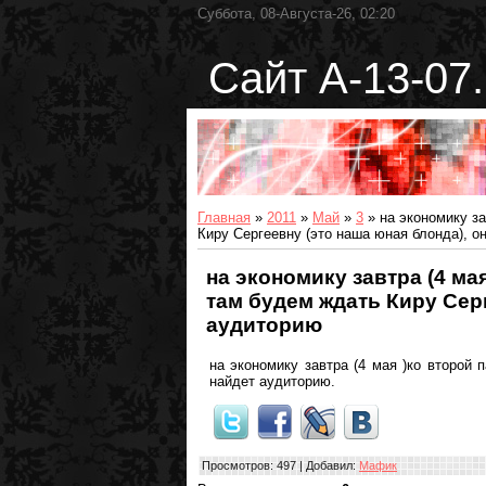
Суббота, 08-Августа-26, 02:20
Сайт А-13-07.
Главная
»
2011
»
Май
»
3
» на экономику за
Киру Сергеевну (это наша юная блонда), о
на экономику завтра (4 мая
там будем ждать Киру Серг
аудиторию
на экономику завтра (4 мая )ко второй 
найдет аудиторию.
Просмотров
: 497 |
Добавил
:
Мафик