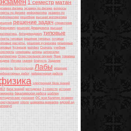
экзамен
1 семестр
матан
экзамен физика
экзамен по физике
вопросы
ответы по физике
информатика
экзамен по
информатике
решебник
высшая математика
решение задач
решения
справочник
Демидович
решение Демидовича
высшая
типовые
математика.
Антидемидович
ответы типовые
решение типовых
готовые
типовые расчеты.
решение кузнецова
решенные
типовые
Кузнецов
матфиз
Скачать
учебник
конспекты
семинары
шпоры
шпоргалки
математика
Огнестрельное оружие
Ярик
товарищ
родина
Иегова
сканер
благость
Задание
Лабы
варианты
Контрольная
решение
лабораторных работ
лаборатнорая работа
физика
электронная база знаний
ЭБЗ
база знаний
методичка
2 семестр
история
смирнова
бакалаврская работа
шаблон
методические указания
ОС мэи Калитин экзамен
консультация
ололо
шамаева-мамаева
адский ад
гиперкуб