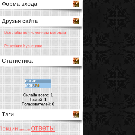
Форма входа
Друзья сайта
Все лабы по численным методам
Решебник Кузнецова
Статистика
Онлайн всего:
1
Гостей:
1
Пользователей:
0
Тэги
ответы
Лекции
шопры