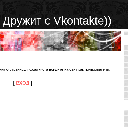
 Дружит с Vkontakte))
ную страницу, пожалуйста войдите на сайт как пользователь.
[
ВХОД
]