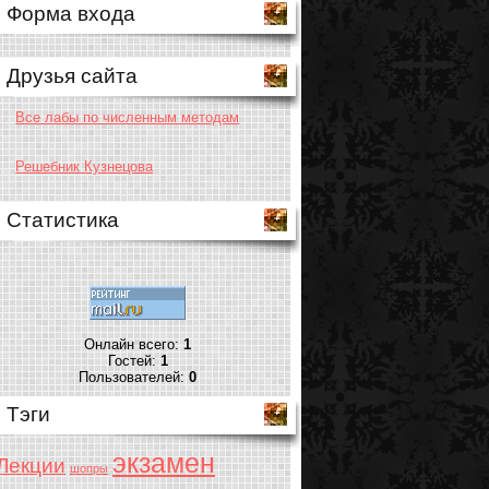
Форма входа
Друзья сайта
Все лабы по численным методам
Решебник Кузнецова
Статистика
Онлайн всего:
1
Гостей:
1
Пользователей:
0
Тэги
экзамен
Лекции
шопры