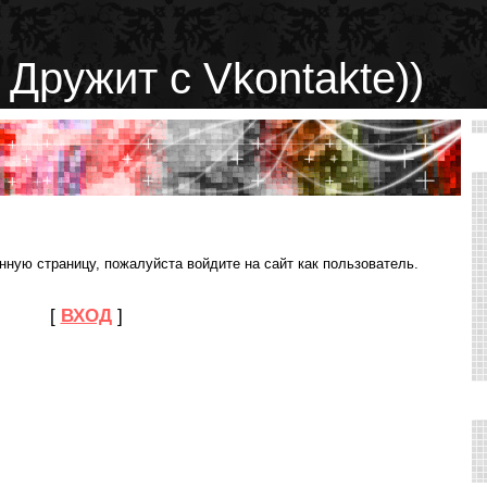
 Дружит с Vkontakte))
ную страницу, пожалуйста войдите на сайт как пользователь.
[
ВХОД
]