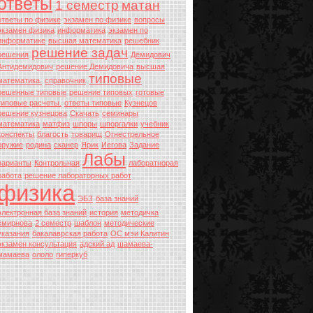
ответы
1 семестр
матан
ответы по физике
экзамен по физике
вопросы
экзамен физика
информатика
экзамен по
информатике
высшая математика
решебник
решение задач
решения
Демидович
Антидемидович
решение Демидовича
высшая
типовые
математика.
справочник
решенные типовые
решение типовых
готовые
типовые расчеты.
ответы типовые
Кузнецов
решение кузнецова
Скачать
семинары
математика
матфиз
шпоры
шпоргалки
учебник
конспекты
благость
товарищ
Огнестрельное
оружие
родина
сканер
Ярик
Иегова
Задание
Лабы
варианты
Контрольная
лаборатнорая
работа
решение лабораторных работ
физика
ЭБЗ
база знаний
электронная база знаний
история
методичка
смирнова
2 семестр
шаблон
методические
указания
бакалаврская работа
ОС мэи Калитин
экзамен консультация
адский ад
шамаева-
мамаева
ололо
гиперкуб