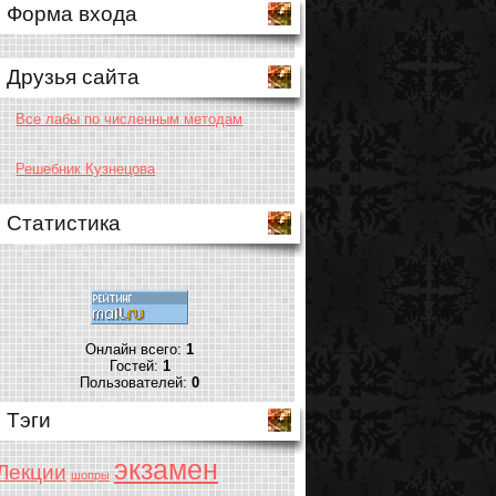
Форма входа
Друзья сайта
Все лабы по численным методам
Решебник Кузнецова
Статистика
Онлайн всего:
1
Гостей:
1
Пользователей:
0
Тэги
экзамен
Лекции
шопры