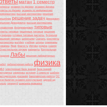
ответы
матан
1 семестр
вопросы
экзамен по физике
экзамен физика
ответы по физике
экзамен по информатике
информатика
высшая математика
решения
решение задач
решебник
Демидович
решение Демидовича
высшая математика.
типовые
справочник
Антидемидович
ответы типовые
решенные типовые
решение
кузнецова
готовые типовые расчеты.
Кузнецов
решение типовых
шпоргалки
Скачать
конспекты
математика
матфиз
учебник
шпоры
семинары
товарищ
Ярик
благость
Иегова
родина
сканер
Огнестрельное оружие
варианты
Контрольная
Лабы
Задание
решение лабораторных
физика
работ
лаборатнорая работа
ЭБЗ
электронная база знаний
база знаний
методичка
смирнова
история
2 семестр
шаблон
методические указания
бакалаврская работа
ОС
мэи Калитин экзамен консультация
адский ад
ололо
гиперкуб
шамаева-мамаева