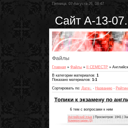
Пятница, 07-Августа-26, 08:47
Сайт А-13-07.
Файлы
Главная
»
Файлы
»
II СЕМЕСТР
» Английск
В категории материалов
:
1
Показано материалов
:
1-1
Сортировать по
:
Дате
·
Названию
·
Рейтин
Топики к экзамену по анг
6 тем с вопросами к ним
Английский язык
| Просмотров: 1941 | За
Комментарии (0)