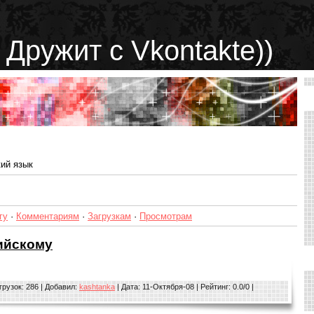
 Дружит с Vkontakte))
ий язык
гу
·
Комментариям
·
Загрузкам
·
Просмотрам
лийскому
грузок: 286 | Добавил:
kashtanka
| Дата:
11-Октября-08
| Рейтинг: 0.0/0 |