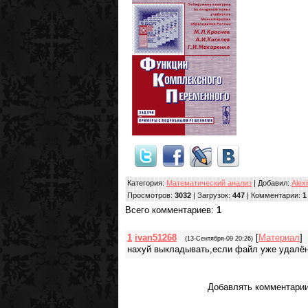
Категория
:
Математический анализ
|
Добавил
:
Alex
Просмотров
:
3032
|
Загрузок
:
447
|
Комментарии
:
1
Всего комментариев
:
1
1
ivan51268
[
Материал
]
(13-Сентября-09 20:26)
нахуй выкладывать,если файл уже удалён
Добавлять комментарии