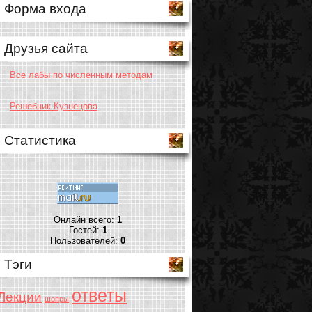
Форма входа
Друзья сайта
Все лабы по численным методам
Решебник Кузнецова
Статистика
Онлайн всего:
1
Гостей:
1
Пользователей:
0
Тэги
ответы
Лекции
шопры