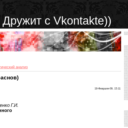
 Дружит с Vkontakte))
ический анализ
раснов)
19-Февраля-09, 15:11
енко Г.И.
нного