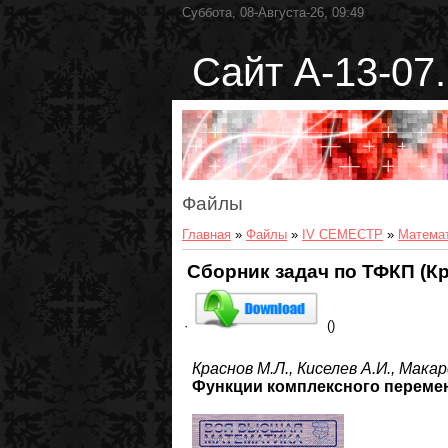
Суббота, 08-Августа-26, 09:49
Сайт А-13-07.
Файлы
Главная
»
Файлы
»
IV СЕМЕСТР
»
Математ
Сборник задач по ТФКП (К
·
()
Краснов М.Л., Киселев А.И., Макар
Функции комплексного переме