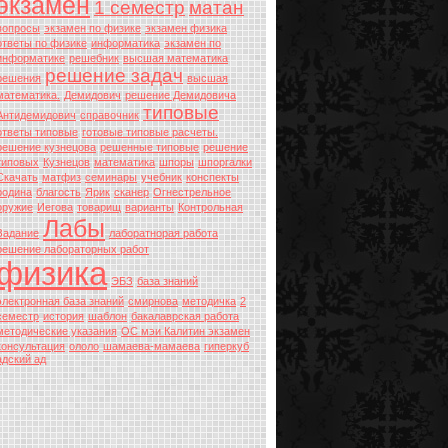
экзамен
1 семестр
матан
вопросы
экзамен по физике
экзамен физика
ответы по физике
информатика
экзамен по
информатике
решебник
высшая математика
решение задач
решения
высшая
математика.
Демидович
решение Демидовича
типовые
Антидемидович
справочник
ответы типовые
готовые типовые расчеты.
решение кузнецова
решенные типовые
решение
типовых
Кузнецов
математика
шпоры
шпоргалки
Скачать
матфиз
семинары
учебник
конспекты
родина
благость
Ярик
сканер
Огнестрельное
оружие
Иегова
товарищ
варианты
Контрольная
Лабы
Задание
лаборатнорая работа
решение лабораторных работ
физика
ЭБЗ
база знаний
электронная база знаний
смирнова
методичка
2
семестр
история
шаблон
бакалаврская работа
методические указания
ОС мэи Калитин экзамен
консультация
ололо
шамаева-мамаева
гиперкуб
адский ад