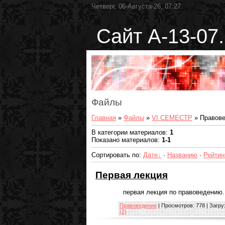
Четверг, 06-Августа-26, 07:27
Сайт А-13-07.
Файлы
Главная
»
Файлы
»
VI СЕМЕСТР
» Правов
В категории материалов
:
1
Показано материалов
:
1-1
Сортировать по
:
Дате
·
Названию
·
Рейтин
Первая лекция
первая лекция по правоведению.
Правоведение
| Просмотров: 778 | Загру
(2)