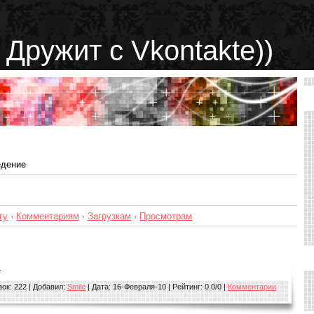
 Дружит с Vkontakte))
едение
гу
·
Комментариям
·
Загрузкам
·
Просмотрам
.
зок: 222 | Добавил:
Smile
| Дата:
16-Февраля-10
| Рейтинг: 0.0/0 |
Комментарии