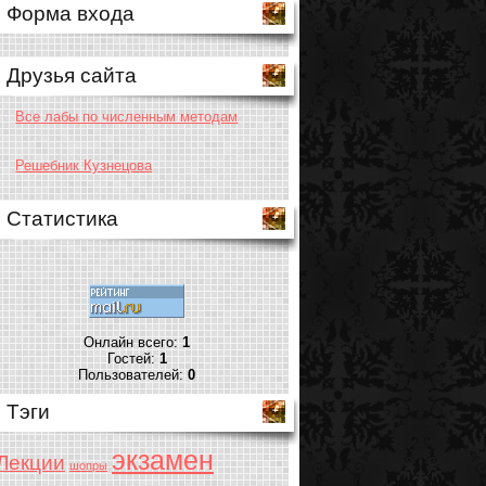
Форма входа
Друзья сайта
Все лабы по численным методам
Решебник Кузнецова
Статистика
Онлайн всего:
1
Гостей:
1
Пользователей:
0
Тэги
экзамен
Лекции
шопры