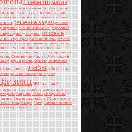
ответы
1 семестр
матан
экзамен по физике
экзамен физика
вопросы
ответы по физике
экзамен по информатике
информатика
высшая математика
решебник
решение задач
решения
решение
Демидовича
высшая математика.
справочник
типовые
Антидемидович
Демидович
решение кузнецова
решение типовых
готовые
типовые расчеты.
решенные типовые
ответы
типовые
Кузнецов
конспекты
шпоргалки
математика
учебник
Скачать
семинары
шпоры
матфиз
Огнестрельное оружие
Ярик
товарищ
сканер
родина
Иегова
благость
Контрольная
Лабы
Задание
варианты
лаборатнорая
работа
решение лабораторных работ
физика
ЭБЗ
база знаний
электронная база знаний
история
2 семестр
методичка
смирнова
шаблон
методические
указания
бакалаврская работа
ОС мэи Калитин
экзамен консультация
ололо
шамаева-мамаева
адский ад
гиперкуб