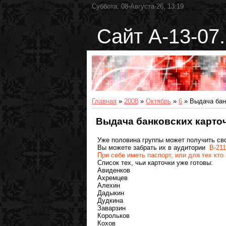
Суббота, 08-Августа-26, 13:19
Сайт А-13-07.
Главная
»
2008
»
Октябрь
»
6
» Выдача банк
Выдача банковских карточ
Уже половина группы может получить сво
Вы можете забрать их в аудитории
В-211
При себе иметь паспорт, или для тех кто
Список тех, чьи карточки уже готовы
:
Авиденков
Ахремцев
Алехин
Дадыкин
Дудкина
Заварзин
Корольков
Кохов