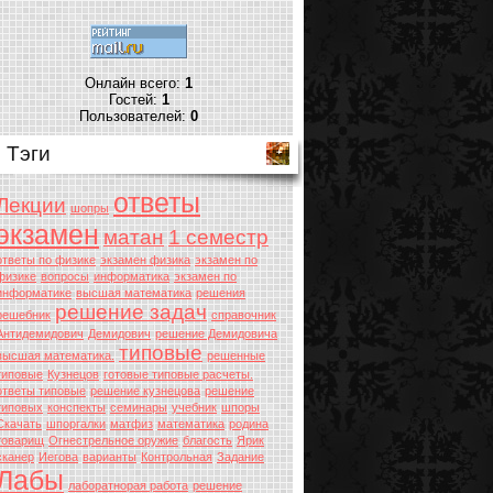
Онлайн всего:
1
Гостей:
1
Пользователей:
0
Тэги
ответы
Лекции
шопры
экзамен
матан
1 семестр
ответы по физике
экзамен физика
экзамен по
физике
вопросы
информатика
экзамен по
информатике
высшая математика
решения
решение задач
решебник
справочник
Антидемидович
Демидович
решение Демидовича
типовые
высшая математика.
решенные
типовые
Кузнецов
готовые типовые расчеты.
ответы типовые
решение кузнецова
решение
типовых
конспекты
семинары
учебник
шпоры
Скачать
шпоргалки
матфиз
математика
родина
товарищ
Огнестрельное оружие
благость
Ярик
сканер
Иегова
варианты
Контрольная
Задание
Лабы
лаборатнорая работа
решение