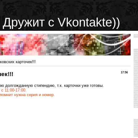
 Дружит с Vkontakte))
овских карточек!!!
ек!!!
17:56
ю долгожданную стипендию, т.к. карточки уже готовы.
 с 11:00-17:00.
 помнит нужна серия и номер.