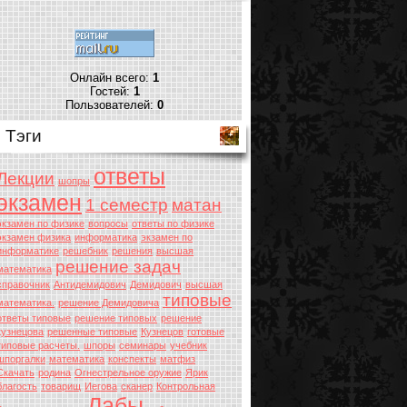
Онлайн всего:
1
Гостей:
1
Пользователей:
0
Тэги
ответы
Лекции
шопры
экзамен
1 семестр
матан
экзамен по физике
вопросы
ответы по физике
экзамен физика
информатика
экзамен по
информатике
решебник
решения
высшая
решение задач
математика
справочник
Антидемидович
Демидович
высшая
типовые
математика.
решение Демидовича
ответы типовые
решение типовых
решение
кузнецова
решенные типовые
Кузнецов
готовые
типовые расчеты.
шпоры
семинары
учебник
шпоргалки
математика
конспекты
матфиз
Скачать
родина
Огнестрельное оружие
Ярик
благость
товарищ
Иегова
сканер
Контрольная
Лабы