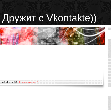
 Дружит с Vkontakte))
:
26-Июня-10
|
Комментарии (3)