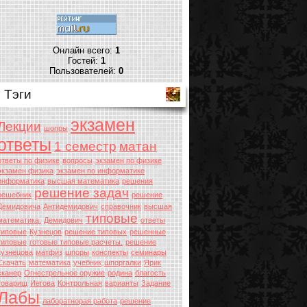
Онлайн всего:
1
Гостей:
1
Пользователей:
0
Тэги
экзамен
Лекции
шопры
ответы
1 семестр
матан
ответы по физике
вопросы
экзамен по физике
экзамен физика
экзамен по информатике
информатика
высшая математика
решения
решение задач
решебник
решение
Демидовича
Антидемидович
справочник
высшая
типовые
математика.
Демидович
ответы
типовые
Кузнецов
решение типовых
решенные
типовые
готовые типовые расчеты.
решение
кузнецова
матфиз
шпоры
конспекты
семинары
Скачать
математика
учебник
шпоргалки
Ярик
сканер
Огнестрельное оружие
родина
благость
товарищ
Иегова
Контрольная
варианты
Задание
Лабы
лаборатнорая работа
решение