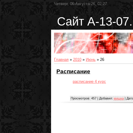
Четверг, 06-Августа-26, 02:27
Сайт А-13-07.
Главная
»
2010
»
Июнь
»
26
Расписание
расписание 4 курс
Просмотров:
457
|
Добавил:
мишка
|
Дата