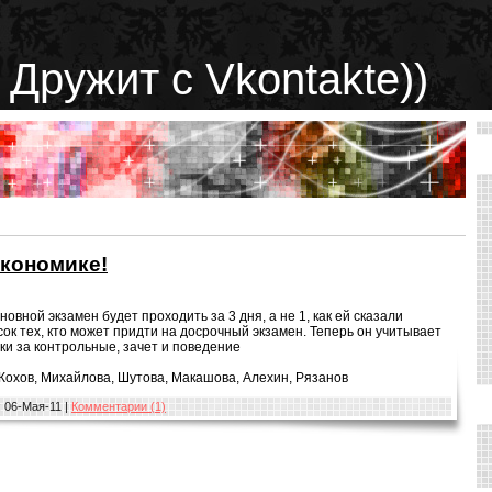
 Дружит с Vkontakte))
экономике!
овной экзамен будет проходить за 3 дня, а не 1, как ей сказали
ок тех, кто может придти на досрочный экзамен. Теперь он учитывает
ки за контрольные, зачет и поведение
Кохов, Михайлова, Шутова, Макашова, Алехин, Рязанов
:
06-Мая-11
|
Комментарии (1)