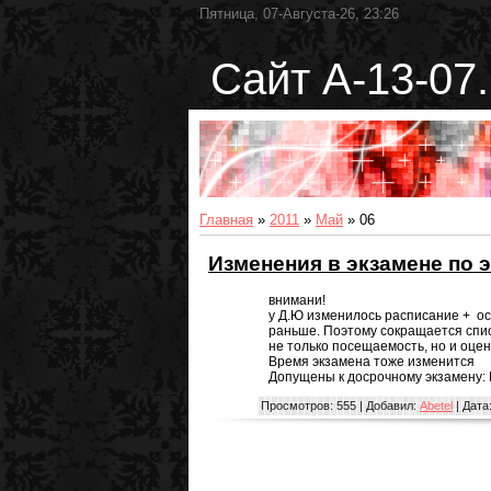
Пятница, 07-Августа-26, 23:26
Сайт А-13-07.
Главная
»
2011
»
Май
»
06
Изменения в экзамене по 
внимани!
у Д.Ю изменилось расписание + осн
раньше. Поэтому сокращается спис
не только посещаемость, но и оцен
Время экзамена тоже изменится
Допущены к досрочному экзамену: 
Просмотров:
555
|
Добавил:
Abetel
|
Дата