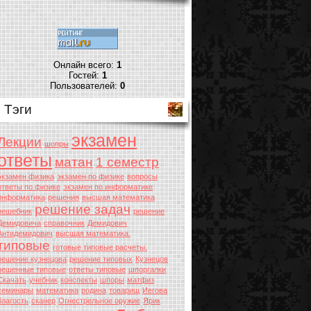
Онлайн всего:
1
Гостей:
1
Пользователей:
0
Тэги
экзамен
Лекции
шопры
ответы
матан
1 семестр
экзамен физика
экзамен по физике
вопросы
ответы по физике
экзамен по информатике
информатика
решения
высшая математика
решение задач
решебник
решение
Демидовича
справочник
Демидович
Антидемидович
высшая математика.
типовые
готовые типовые расчеты.
решение кузнецова
решение типовых
Кузнецов
решенные типовые
ответы типовые
шпоргалки
Скачать
учебник
конспекты
шпоры
матфиз
семинары
математика
родина
товарищ
Иегова
благость
сканер
Огнестрельное оружие
Ярик