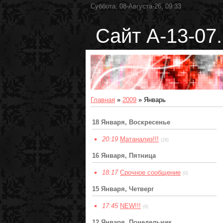
Суббота, 08-Августа-26, 09:33
Сайт А-13-07.
Главная
»
2009
»
Январь
18 Января, Воскресенье
20:19
Матанализ!!!
(28)
16 Января, Пятница
18:17
Срочное сообщение
(0)
15 Января, Четверг
17:45
NEW!!!
(0)
12 Января, Понедельник