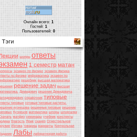
Онлайн всего:
1
Гостей:
1
Пользователей:
0
Тэги
ответы
Лекции
шопры
экзамен
1 семестр
матан
вопросы
экзамен по физике
экзамен физика
ответы по физике
информатика
экзамен по
информатике
решебник
высшая математика
решение задач
решения
высшая
математика.
Демидович
решение Демидовича
типовые
Антидемидович
справочник
ответы типовые
готовые типовые расчеты.
решение кузнецова
решенные типовые
решение
типовых
Кузнецов
математика
шпоры
шпоргалки
Скачать
матфиз
семинары
учебник
конспекты
родина
благость
Ярик
сканер
Огнестрельное
оружие
Иегова
товарищ
варианты
Контрольная
Лабы
Задание
лаборатнорая работа