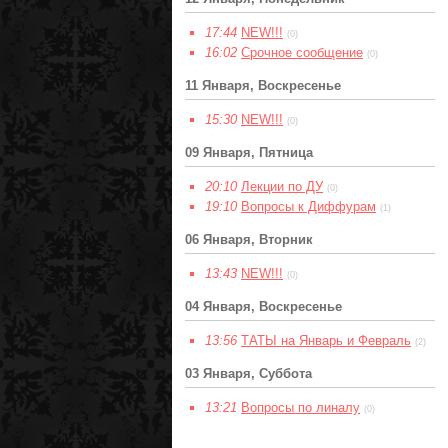
17:44
NEW!!!
(0)
16:02
Срочное сообщение
(0)
11 Января, Воскресенье
15:30
NEW!!!
(0)
09 Января, Пятница
20:10
Лекции по ДУ
(0)
19:10
Вопросы к Диффурам
(1)
06 Января, Вторник
13:43
NEW!!!
(0)
04 Января, Воскресенье
13:56
ТАТЫ на Январь и Февраль
(2)
03 Января, Суббота
13:21
Вопросы по линалу
(0)