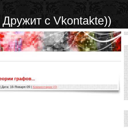
 Дружит с Vkontakte))
еории графов...
|
Дата:
16-Января-09
|
Комментарии (0)