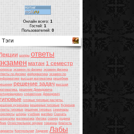
Онлайн всего:
1
Гостей:
1
Пользователей:
0
Тэги
ответы
Лекции
шопры
экзамен
матан
1 семестр
вопросы
экзамен по физике
экзамен физика
ответы по физике
информатика
экзамен по
информатике
высшая математика
решебник
решение задач
решения
высшая
математика.
решение Демидовича
Антидемидович
справочник
Демидович
типовые
готовые типовые расчеты.
решение кузнецова
решенные типовые
Кузнецов
ответы типовые
решение типовых
семинары
конспекты
шпоры
учебник
матфиз
Скачать
шпоргалки
математика
Иегова
сканер
родина
Ярик
Огнестрельное оружие
товарищ
благость
Лабы
варианты
Контрольная
Задание