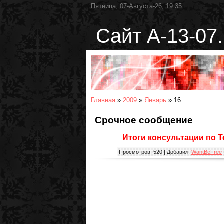
Пятница, 07-Августа-26, 19:35
Сайт А-13-07.
Главная
»
2009
»
Январь
»
16
Срочное сообщение
Итоги консультации по Т
Просмотров:
520
|
Добавил:
WantBeFree