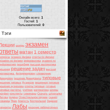
Онлайн всего:
1
Гостей:
1
Пользователей:
0
Тэги
экзамен
Лекции
шопры
ответы
матан
1 семестр
вопросы
экзамен физика
ответы по физике
экзамен по физике
информатика
экзамен по
информатике
решебник
высшая математика
решение задач
решения
высшая
математика.
Антидемидович
справочник
типовые
Демидович
решение Демидовича
решение типовых
Кузнецов
решенные типовые
решение кузнецова
ответы типовые
готовые
типовые расчеты.
учебник
математика
шпоры
матфиз
конспекты
семинары
Скачать
шпоргалки
Иегова
родина
Огнестрельное оружие
сканер
товарищ
Ярик
благость
Контрольная
Задание
Лабы
варианты
решение лабораторных