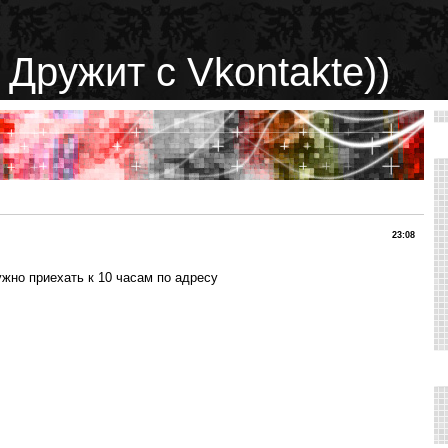
 Дружит с Vkontakte))
23:08
ужно приехать к 10 часам по адресу