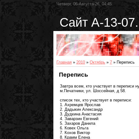
Четверг, 06-Августа-26, 04:45
Сайт А-13-07.
Главная
»
2010
»
Октябрь
»
7
» Перепись
Перепись
Завтра всем, кто участвует в переписи н
м.Печатники, ул. Шоссейная, д 58.
список тех, кто участвует в переписи:
1. Ахремцев Ярослав
2. Дадыкин Александр
3. Дудкина Анастасия
4. Заварзин Евгений
5. Захаров Данила
6. Ковех Ольга
7. Кохов Виктор
8. Крамм Елена