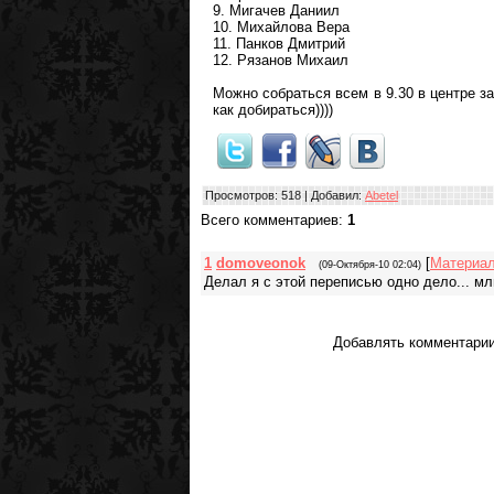
9. Мигачев Даниил
10. Михайлова Вера
11. Панков Дмитрий
12. Рязанов Михаил
Можно собраться всем в 9.30 в центре за
как добираться))))
Просмотров
: 518 |
Добавил
:
Abetel
Всего комментариев
:
1
1
domoveonok
[
Материа
(09-Октября-10 02:04)
Делал я с этой переписью одно дело... мл
Добавлять комментарии